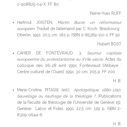
2-908825-04-X. FF 80.
Pierre-Yves RUFF
Hartmut JOISTEN,
Martin Bucer, un réformateur
européen
. Traduit de l’allemand par C. Koch, Strasbourg :
Oberlin, 1991. 20,5 cm. 162 p. ISBN 2-85369-110-1. FF 92.
Hubert BOST
CAHIER DE FONTEVRAUD. 3,
Saumur capitale
européenne du protestantisme au XVIIe siècle
. Actes du
colloque des 26-28 avril 1991, Fontevraud l’Abbaye :
Centre culturel de l’Ouest, 1991. 30 cm. 205 p. FF 200.
H. B.
Maria-Cristina PITASSI (éd.),
Apologétique 1680-1740.
Sauvetage ou naufrage de la théologie ?
, (Publications
de la Faculté de théologie de l’Université de Genève 15),
Genève : Labor et Fides, 1991. 22;5 cm. 129 p. ISBN 2-
8309-0644-6.
H. B.