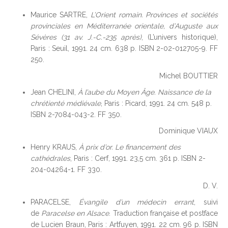
Maurice SARTRE,
L’Orient romain. Provinces et sociétés
provinciales en Méditerranée orientale, d’Auguste aux
Sévères (31 av. J.-C.-235 après)
, (L’univers historique),
Paris : Seuil, 1991. 24 cm. 638 p. ISBN 2-02-012705-9. FF
250.
Michel BOUTTIER
Jean CHELINI,
À l’aube du Moyen Âge. Naissance de la
chrétienté médiévale
, Paris : Picard, 1991. 24 cm. 548 p.
ISBN 2-7084-043-2. FF 350.
Dominique VIAUX
Henry KRAUS,
À prix d’or. Le financement des
cathédrales
, Paris : Cerf, 1991. 23,5 cm. 361 p. ISBN 2-
204-04264-1. FF 330.
D. V.
PARACELSE,
Évangile d’un médecin errant
, suivi
de
Paracelse en Alsace
. Traduction française et postface
de Lucien Braun, Paris : Artfuyen, 1991. 22 cm. 96 p. ISBN