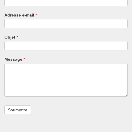
êtes
un
Adresse e-mail
*
humain,
ne
remplissez
pas
Objet
*
ce
champ.
Message
*