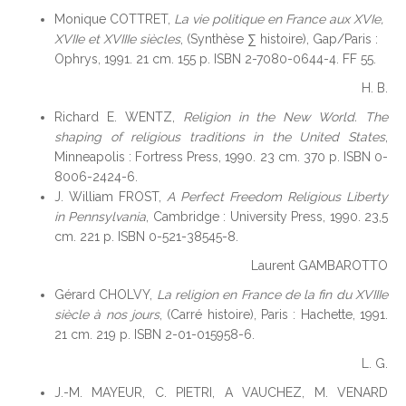
Monique COTTRET,
La vie politique en France aux XVIe,
XVIIe et XVIIIe siècles
, (Synthèse ∑ histoire), Gap/Paris :
Ophrys, 1991. 21 cm. 155 p. ISBN 2-7080-0644-4. FF 55.
H. B.
Richard E. WENTZ,
Religion in the New World. The
shaping of religious traditions in the United States
,
Minneapolis : Fortress Press, 1990. 23 cm. 370 p. ISBN 0-
8006-2424-6.
J. William FROST,
A Perfect Freedom Religious Liberty
in Pennsylvania
, Cambridge : University Press, 1990. 23,5
cm. 221 p. ISBN 0-521-38545-8.
Laurent GAMBAROTTO
Gérard CHOLVY,
La religion en France de la fin du XVIIIe
siècle à nos jours
, (Carré histoire), Paris : Hachette, 1991.
21 cm. 219 p. ISBN 2-01-015958-6.
L. G.
J.-M. MAYEUR, C. PIETRI, A VAUCHEZ, M. VENARD