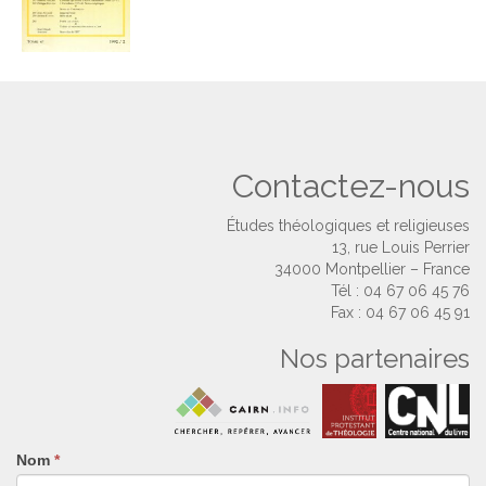
Contactez-nous
Études théologiques et religieuses
13, rue Louis Perrier
34000 Montpellier – France
Tél : 04 67 06 45 76
Fax : 04 67 06 45 91
Nos partenaires
Nom
Si
*
vous