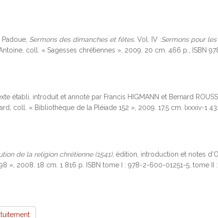
 Padoue,
Sermons des dimanches et fêtes
. Vol. IV :
Sermons pour les 
Antoine, coll. « Sagesses chrétiennes », 2009. 20 cm. 466 p., ISBN
texte établi, introduit et annoté par Francis HIGMANN et Bernard ROUSS
ard, coll. « Bibliothèque de la Pléiade 152 », 2009. 17,5 cm. lxxxiv-1 
tution de la religion chrétienne (1541)
, édition, introduction et notes d’
s 598 », 2008. 18 cm. 1 816 p. ISBN tome I : 978-2-600-01251-5, tome I
atuitement