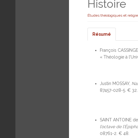
Histoire
Études théologiques et religi
Résumé
François CASSING
« Théologie à l’Uni
Justin MOSSAY,
Naz
87457-028-5. € 32.
SAINT ANTOINE de
l’octave de l’Épiph
08761-2. € 48.