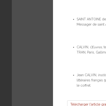
SAINT ANTOINE de
Messager de saint 
CALVIN,
Œuvres
, 
TRAN, Paris, Gallim
Jean CALVIN,
Insti
littéraires françai
le coffret.
Télécharger l'article gr