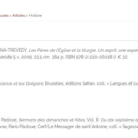
euses
>
Articles
>
Histoire
ENA-TREVEDY,
Les Pères de l’Église et la liturgie. Un esprit, une exp
versité 5 », 2009. 23,5 cm. 384 p. ISBN 978-2-220-06018-7. € 32.
ianze et les Grégoire
, Bruxelles, éditions Safran, coll. « Langues et 
 Padoue,
Sermons des dimanches et fêtes
. Vol. III :
Du dix-septième d
anie
, Paris/Padoue, Cerf/Le Messager de saint Antoine, coll. « Sages