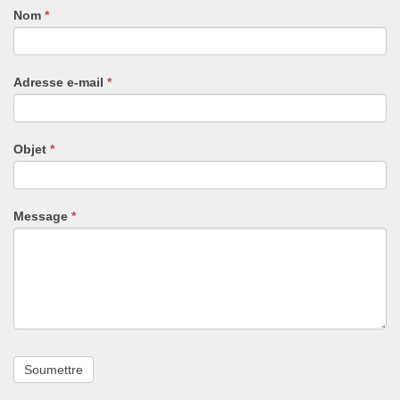
Nom
Si
*
vous
êtes
un
Adresse e-mail
*
humain,
ne
remplissez
pas
Objet
*
ce
champ.
Message
*