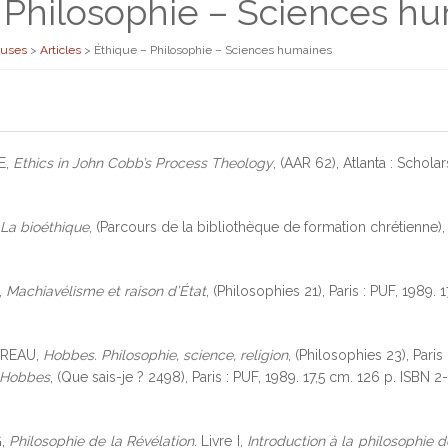
 Philosophie – Sciences h
euses
>
Articles
>
Éthique – Philosophie – Sciences humaines
E,
Ethics in John Cobb’s Process Theology
, (AAR 62), Atlanta : Schola
La bioéthique
, (Parcours de la bibliothèque de formation chrétienne),
,
Machiavélisme et raison d’État
, (Philosophies 21), Paris : PUF, 1989.
OREAU,
Hobbes. Philosophie, science, religion
, (Philosophies 23), Pari
Hobbes
, (Que sais-je ? 2498), Paris : PUF, 1989. 17,5 cm. 126 p. ISBN 
G,
Philosophie de la Révélation
. Livre I,
Introduction à la philosophie d