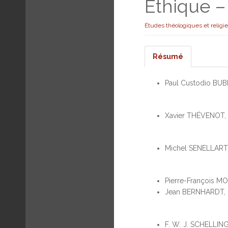
Éthique –
Études théologiques et religi
Résumé
Paul Custodio BUB
Xavier THÉVENOT,
Michel SENELLART
Pierre-François M
Jean BERNHARDT,
F. W. J. SCHELLIN