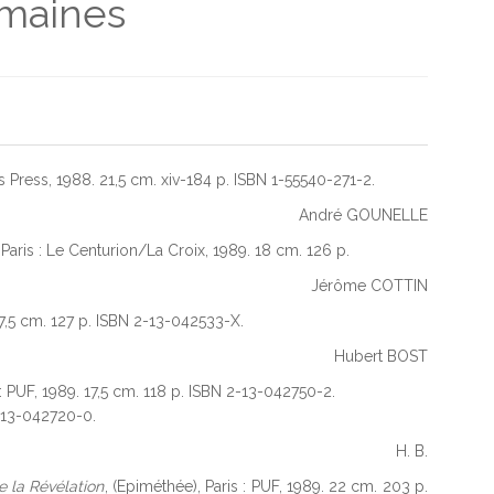
umaines
rs Press, 1988. 21,5 cm. xiv-184 p. ISBN 1-55540-271-2.
André GOUNELLE
 Paris : Le Centurion/La Croix, 1989. 18 cm. 126 p.
Jérôme COTTIN
 17,5 cm. 127 p. ISBN 2-13-042533-X.
Hubert BOST
s : PUF, 1989. 17,5 cm. 118 p. ISBN 2-13-042750-2.
2-13-042720-0.
H. B.
e la Révélation
, (Epiméthée), Paris : PUF, 1989. 22 cm. 203 p.