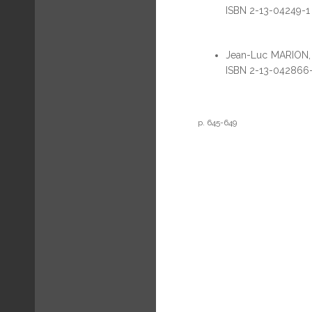
ISBN 2-13-04249-1
Jean-Luc MARION
ISBN 2-13-042866-
p. 645-649