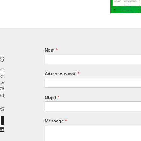
Nom
Si
*
s
vous
êtes
un
ses
Adresse e-mail
*
humain,
ier
ne
nce
remplissez
 76
pas
 91
Objet
*
ce
es
champ.
Message
*