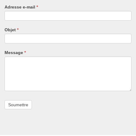
un
Adresse e-mail
*
humain,
ne
remplissez
pas
Objet
*
ce
champ.
Message
*