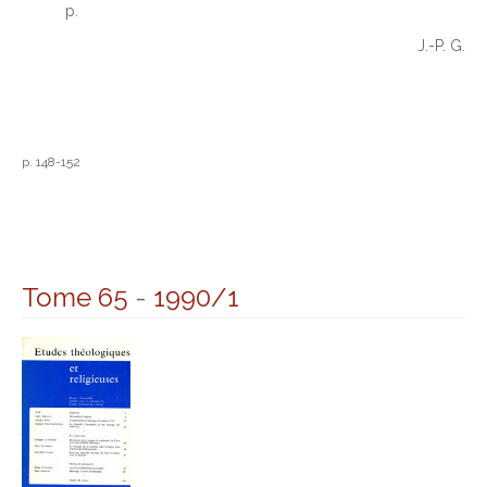
p.
J.-P. G.
p. 148-152
Tome 65
-
1990/1