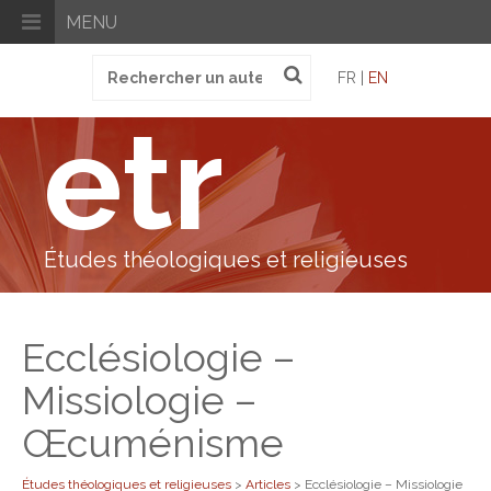
MENU
Recherche
FR |
EN
pour
:
etr
Études théologiques et religieuses
Ecclésiologie –
Missiologie –
Œcuménisme
Études théologiques et religieuses
>
Articles
>
Ecclésiologie – Missiologie