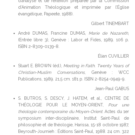
d’analyse et de réflexion préparée par la Commission
d’Animation Théologique et imprimée par l’Église
évangélique, Papeete, 1988).
Gilbert TINEMBART
André DUMAS, Francine DUMAS,
Marie de Nazareth
,
(Entrée libre 3), Genève : Labor et Fides, 1989. 106 p.
ISBN 2-8309-0139-8.
Élian CUVILLIER
Stuart E. BROWN (éd.),
Meeting in Faith. Twenty Years of
Christian-Muslim Conversations
, Genève : WCC
Publications, 1989. 21,5 cm. 181 p. ISBN 2-8254-0949-9.
Jean-Paul GABUS
S. BUTROS, S. DESCY, J. HATEM, et al., CENTRE DE
THÉOLOGIE POUR LE MOYEN-ORIENT,
Pour une
théologie contemporaine du Moyen-Orient
. Actes du 1er
symposium inter-disciplinaire, Institut Saint-Paul de
philosophie et de théologie, Harissa, 15-18 octobre 1987,
Beyrouth-Journieh : Éditions Saint-Paul, 1988. 24 cm. 322