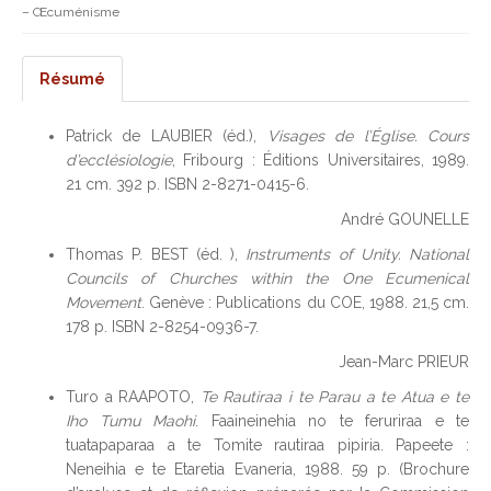
– Œcuménisme
Résumé
Patrick de LAUBIER (éd.),
Visages de l’Église. Cours
d’ecclésiologie
, Fribourg : Éditions Universitaires, 1989.
21 cm. 392 p. ISBN 2-8271-0415-6.
André GOUNELLE
Thomas P. BEST (éd. ),
Instruments of Unity. National
Councils of Churches within the One Ecumenical
Movement
. Genève : Publications du COE, 1988. 21,5 cm.
178 p. ISBN 2-8254-0936-7.
Jean-Marc PRIEUR
Turo a RAAPOTO,
Te Rautiraa i te Parau a te Atua e te
Iho Tumu Maohi
. Faaineinehia no te feruriraa e te
tuatapaparaa a te Tomite rautiraa pipiria. Papeete :
Neneihia e te Etaretia Evaneria, 1988. 59 p. (Brochure