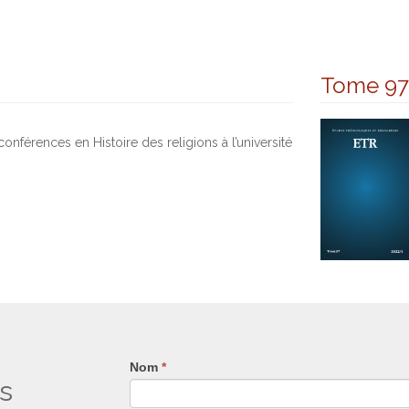
Tome 97
onférences en Histoire des religions à l’université
Nom
Si
*
s
vous
êtes