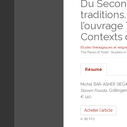
Du Second
traditions
l’ouvrage
Contexts 
Études théologiques et religi
The Faces of Torah. Studies i
Résumé
Michal BAR-ASHER SIEGAL
Steven Fraade,
Göttingen,
€ 140.
Acheter l'article
p. 95-103