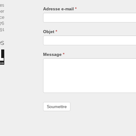
un
ses
Adresse e-mail
*
humain,
ier
ne
nce
remplissez
 76
pas
 91
Objet
*
ce
es
champ.
Message
*