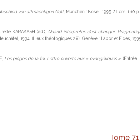
Abschied von altmächtigen Gott
, München : Kösel, 1995. 21 cm. 160 
airette KARAKASH (éd.),
Quand interpréter, c’est changer. Pragmatiq
euchâtel, 1994, (Lieux théologiques 28), Genève : Labor et Fides, 199
E,
Les pièges de la foi. Lettre ouverte aux « évangéliques »
, (Entrée
Tome 71