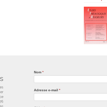
Nom
Si
*
s
vous
êtes
un
ses
Adresse e-mail
*
humain,
ier
ne
nce
remplissez
 76
pas
 91