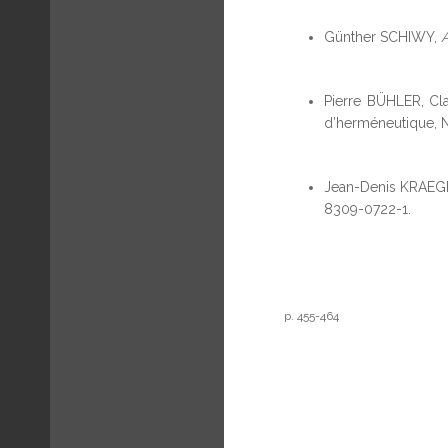
Günther SCHIWY,
Pierre BÜHLER, Cl
d’herméneutique, N
Jean-Denis KRAEG
8309-0722-1.
p. 455-464