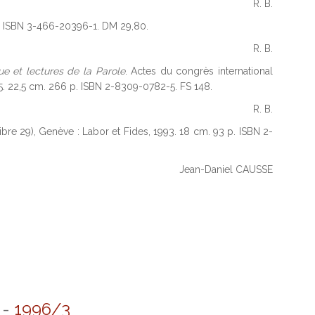
R. B.
p. ISBN 3-466-20396-1. DM 29,80.
R. B.
ue et lectures de la Parole
. Actes du congrès international
5. 22,5 cm. 266 p. ISBN 2-8309-0782-5. FS 148.
R. B.
 libre 29), Genève : Labor et Fides, 1993. 18 cm. 93 p. ISBN 2-
Jean-Daniel CAUSSE
-
1996/3