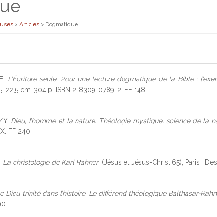
que
euses
>
Articles
>
Dogmatique
GE,
L’Écriture seule. Pour une lecture dogmatique de la Bible : l’ex
95. 22,5 cm. 304 p. ISBN 2-8309-0789-2. FF 148.
ZY,
Dieu, l’homme et la nature. Théologie mystique, science de la n
X. FF 240.
,
La christologie de Karl Rahner
, (Jésus et Jésus-Christ 65), Paris : D
e Dieu trinité dans l’histoire. Le différend théologique Balthasar-Rahn
90.