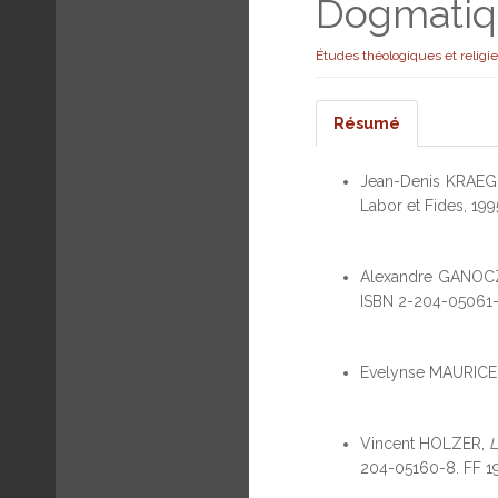
Dogmati
Études théologiques et religi
Résumé
Jean-Denis KRAE
Labor et Fides, 19
Alexandre GANOC
ISBN 2-204-05061-
Evelynse MAURICE
Vincent HOLZER,
L
204-05160-8. FF 1