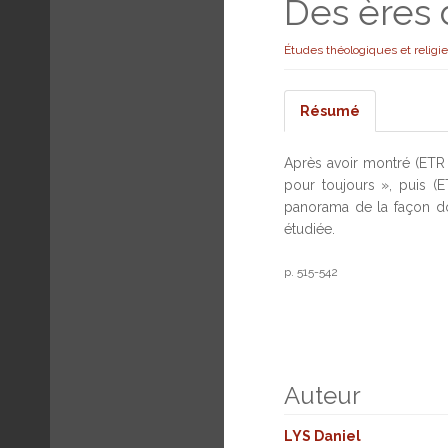
Des ères
Études théologiques et religi
Résumé
Après avoir montré (ETR 
pour toujours », puis (E
panorama de la façon do
étudiée.
p. 515-542
Auteur
LYS Daniel