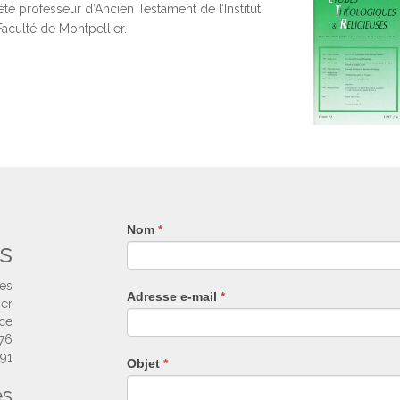
été professeur d’Ancien Testament de l’Institut
Faculté de Montpellier.
Nom
Si
*
s
vous
êtes
un
ses
Adresse e-mail
*
humain,
ier
ne
nce
remplissez
 76
pas
 91
Objet
*
ce
es
champ.