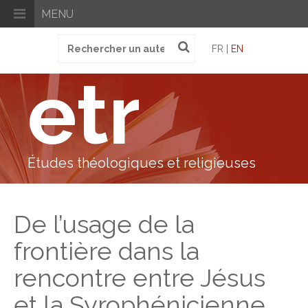
MENU
Recherche
FR |
EN
pour
:
etr
Études théologiques et religieuses
De l’usage de la
frontière dans la
rencontre entre Jésus
et la Syrophénicienne