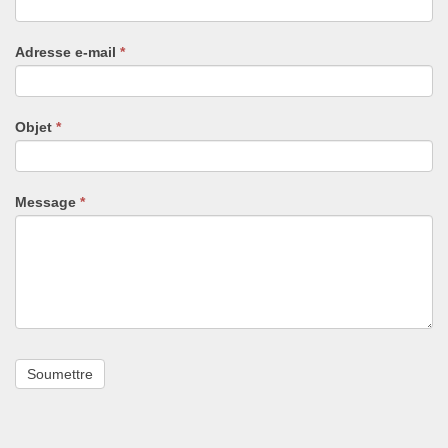
êtes
un
Adresse e-mail
*
humain,
ne
remplissez
pas
Objet
*
ce
champ.
Message
*