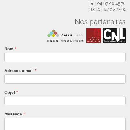
Tél : 04 67 06 45 76
Fax : 04 67 06 45 91
Nos partenaires
Nom
Si
*
vous
êtes
un
Adresse e-mail
*
humain,
ne
remplissez
pas
Objet
*
ce
champ.
Message
*