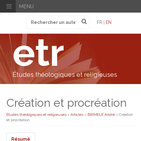
MENU
Recherche
FR |
EN
pour
:
etr
Études théologiques et religieuses
Création et procréation
Études théologiques et religieuses
>
Articles
>
BIRMELÉ André
>
Création
et procréation
Résumé