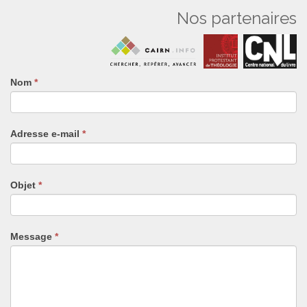
Nos partenaires
Nom
Si
*
vous
êtes
un
Adresse e-mail
*
humain,
ne
remplissez
pas
Objet
*
ce
champ.
Message
*