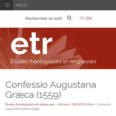
MENU
Recherche
FR |
EN
pour
:
etr
Études théologiques et religieuses
Confessio Augustana
Græca (1559)
Études théologiques et religieuses
>
Articles
>
DOLSCIUS Paul
>
Confessio
Augustana Græca (1559)