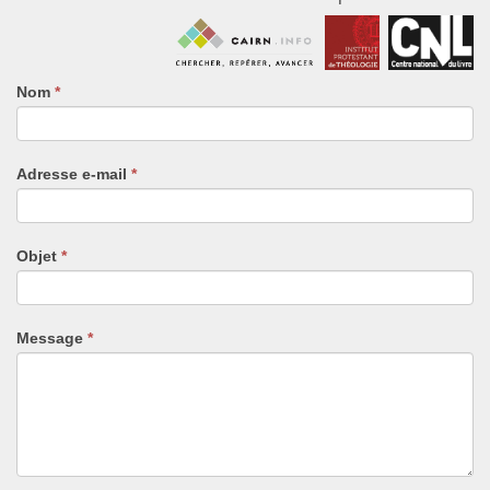
Nom
Si
*
vous
êtes
un
Adresse e-mail
*
humain,
ne
remplissez
pas
Objet
*
ce
champ.
Message
*