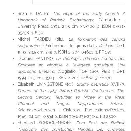
Brian E. DALEY,
The Hope of the Early Church. A
Handbook of Patristic Eschatology
, Cambridge :
University Press, 1991. 23,5 cm. xiv-300 p. ISBN 0-521-
35258-4. £ 30.
Michel TARDIEU (dir.),
La formation des canons
scripturaires
, (Patrimoines, Religions du livre), Paris : Cerf,
1993. 23,5 cm. 249 p. ISBN 2-204-04621-3. FF 150.
Jacques FANTINO,
La théologie d’Irénée. Lecture des
Écritures en réponse à l’exégèse gnostique. Une
approche trinitaire
, (Cogitatio Fidei 180), Paris : Cerf,
1994. 21,5 cm. 450 p. ISBN 2-204-04862-3. FF 170.
Élisabeth LIVINGSTONE (éd.),
Studia patristica
, XVIII/3.
Papers of the 1983 Oxford Patristic Conference. The
Second Century, Tertullian to Nicae in the West.
Clement and Origen, Cappadocian Fathers
,
Kalamazoo/Leuven : Cistercian Publications/Peeters,
1989. 24 cm. x-594 p. ISBN 90-6831-232-4. FB 2500.
Eberhard SCHOCKENHOFF,
Zum Fest der Freiheit.
Theologie des christlichen Handels bei Origenes
,