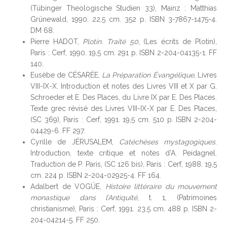
(Tübinger Theologische Studien 33), Mainz : Matthias
Grünewald, 1990. 22,5 cm. 352 p. ISBN 3-7867-1475-4.
DM 68.
Pierre HADOT,
Plotin. Traité 50
, (Les écrits de Plotin),
Paris : Cerf, 1990. 19,5 cm. 291 p. ISBN 2-204-04135-1. FF
140.
Eusèbe de CÉSARÉE,
La Préparation Évangélique
, Livres
VIII-IX-X. Introduction et notes des Livres VIII et X par G.
Schroeder et E. Des Places, du Livre IX par E. Des Places.
Texte grec révisé des Livres VIII-IX-X par E. Des Places,
(SC 369), Paris : Cerf, 1991. 19,5 cm. 510 p. ISBN 2-204-
04429-6. FF 297.
Cyrille de JÉRUSALEM,
Catéchèses mystagogiques
.
Introduction, texte critique et notes d’A. Peidagnel.
Traduction de P. Paris, (SC 126 bis), Paris : Cerf, 1988. 19,5
cm. 224 p. ISBN 2-204-02925-4. FF 164.
Adalbert de VOGÜE,
Histoire littéraire du mouvement
monastique dans l’Antiquité
, t. 1, (Patrimoines
christianisme), Paris : Cerf, 1991. 23,5 cm. 488 p. ISBN 2-
204-04214-5. FF 250.