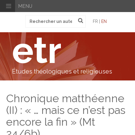
MENU
Recherche
FR |
EN
pour
:
etr
Études théologiques et religieuses
Chronique matthéenne
(II) : « … mais ce n’est pas
encore la fin » (Mt
24/6b)