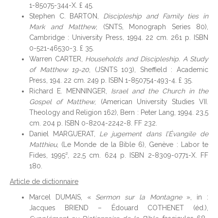
1-85075-344-X. £ 45.
Stephen C. BARTON,
Discipleship and Family ties in
Mark and Matthew
, (SNTS, Monograph Series 80),
Cambridge : University Press, 1994. 22 cm. 261 p. ISBN
0-521-46530-3. £ 35.
Warren CARTER,
Households and Discipleship. A Study
of Matthew 19-20
, (JSNTS 103), Sheffield : Academic
Press, 194. 22 cm. 249 p. ISBN 1-850754-493-4. £ 35.
Richard E. MENNINGER,
Israel and the Church in the
Gospel of Matthew
, (American University Studies VII.
Theology and Religion 162), Bern : Peter Lang, 1994. 23,5
cm. 204 p. ISBN 0-8204-2242-8. FF 232.
Daniel MARGUERAT,
Le jugement dans l’Évangile de
Matthieu
, (Le Monde de la Bible 6), Genève : Labor te
Fides, 1995², 22,5 cm. 624 p. ISBN 2-8309-0771-X. FF
180.
Article de dictionnaire
Marcel DUMAIS, «
Sermon sur la Montagne
», in :
Jacques BRIEND – Édouard COTHENET (éd.),