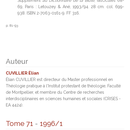
Supplément au Dictionnaire de la Bible
, fascicules 68-
69, Paris : Letouzey & Ané, 1993/94. 28 cm. col. 699-
938. ISBN 2-7063-0161-9. FF 316.
p. 81-93
Auteur
CUVILLIER Élian
Élian CUVILLIER est directeur du Master professionnel en
Théologie pratique à l'Institut protestant de théologie, Faculté
de Montpellier, et membre du Centre de recherches
interdisciplinaires en sciences humaines et sociales (CRISES -
EA 4424).
Tome 71
-
1996/1