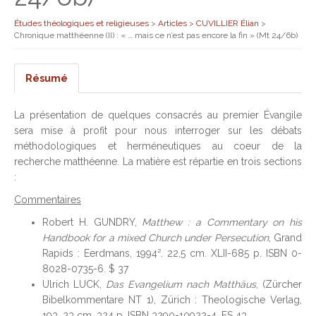
Études théologiques et religieuses
>
Articles
>
CUVILLIER Élian
>
Chronique matthéenne (II) : « … mais ce n’est pas encore la fin » (Mt 24/6b)
Résumé
La présentation de quelques consacrés au premier Évangile
sera mise à profit pour nous interroger sur les débats
méthodologiques et herméneutiques au coeur de la
recherche matthéenne. La matière est répartie en trois sections
:
Commentaires
Robert H. GUNDRY,
Matthew : a Commentary on his
Handbook for a mixed Church under Persecution
, Grand
Rapids : Eerdmans, 1994². 22,5 cm. XLII-685 p. ISBN 0-
8028-0735-6. $ 37
Ulrich LUCK,
Das Evangelium nach Matthäus
, (Zürcher
Bibelkommentare NT 1), Zürich : Theologische Verlag,
193. 23 cm. 324 p. ISBN 3290-10922-4. FS 43.