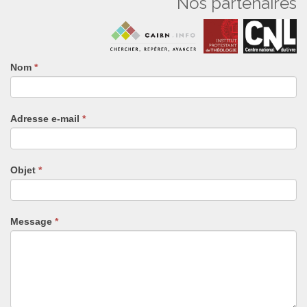
Nos partenaires
Nom
Si
*
vous
êtes
un
Adresse e-mail
*
humain,
ne
remplissez
pas
Objet
*
ce
champ.
Message
*