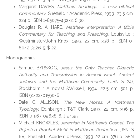
Margaret DAVIES,
Matthew. Readings : a new biblical
Commentary
, Sheffield : Academic Press, 1993. 23,5 cm.
224 p. ISBN 1-85075-432-2. £ 30.
Douglas R. A. HARE,
Matthew. Interpretation. A Bible
Commentary for Teaching and Preaching
, Louisville :
Westminster/John Knox, 1993. 23 cm. 338 p. ISBN 0-
8042-3126-5. $ 22.
Monographies
Samuel BYRSKOG,
Jesus the Only Teacher. Didactic
Authority and Transmission in Ancient Israel, Ancient
Judaism and the Matthean Community
, (CBNTS 24),
Stockholm : Almqvist &Wiksell, 1994. 22,5 cm. 501 p.
ISBN 91-22-01590-6.
Dale C. ALLISON,
The New Moses. A Matthean
Typology
, Edinburgh : T&T Clark, 1993. 22 cm. 396 p.
ISBN 0-567-09638-6. £ 24,95.
Michael KNOWLES,
Jeremiah in Matthew’s Gospel. The
Rejected Prophet Motif in Matthean Redaction
, (JSNTS
68), Sheffield : Academic Press, 1993. 22 cm. 376 p. ISBN