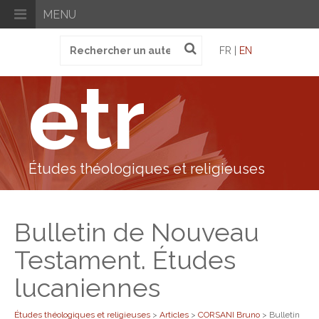
MENU
Recherche
FR |
EN
pour
:
etr
Études théologiques et religieuses
Bulletin de Nouveau
Testament. Études
lucaniennes
Études théologiques et religieuses
>
Articles
>
CORSANI Bruno
>
Bulletin