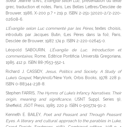
Soeur Jeanne d’Arc,
Évangile selon Luc
, présentation du texte
grec, traduction et notes, Paris, Les Belles Lettres/Desclée de
Brouwer, 1986, X-200 p.? + 219 p. ISBN 2-251-32020-2/2-220-
02608-6.
L’Évangile selon Luc commenté par les Pères
, textes choisis,
introduits par Jacques Butin, (Les Pères dans la foi), Paris,
Desclée de Brouwer, 1987, 174 p. ISBN 2-220-02645-0.
Léopold SABOURIN,
L’Évangile de Luc. Introduction et
commentaires
, Rome, Editrice Pontificia Università Gregoriana,
1985. 412 p. ISBN 88-7653-552-1.
Richard J. CASSIDY,
Jesus, Politics and Society. A Study of
Luke’s Gospel
, Maryknoll/New York, Orbis Books, 1978. 228 p.
ISBN 0-88344-238-8.
Stephen FARRIS,
The Hymns of Luke’s Infancy Narratives. Their
origin, meaning and significance
, (JSNT Suppl. Series 9),
Sheffield, JSOT Press, 1985. 220 p. ISBN 0-905774-91-2.
Kenneth E. BAILEY,
Poet and Peasant and Through Peasant
Eyes. A literary and cultural approach to the parables in Luke
,