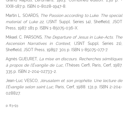
Grand Rapids, Eerdmans, 1983. Combined edition. 238 p. +
XXIII-187 p. ISBN 0-8028-1947-8.
Martin L. SOARDS,
The Passion according to Luke. The special
material of Luke 22
, (JSNT Suppl. Series 14), Sheffield, JSOT
Press, 1987. 181 p. ISBN 1-85075-036-X.
Mikael C. PARSONS,
The Departure of Jesus in Luke-Acts. The
Ascension Narratives in Context
, (JSNT Suppl. Series 21),
Sheffield, JSOT Press, 19897. 301 p. ISBN 1-85075-077-7.
Agnès GUEURET,
La mise en discours. Recherches sémitiques
à propos de l’Évangile de Luc
, (Thèses Cerf), Paris, Cerf, 1987.
335 p. ISBN 2-204-02733-2.
Jean-Luc VESCO,
Jérusalem et son prophète. Une lecture de
l’Évangile selon saint Luc
, Paris, Cerf, 1988. 131 p. ISBN 2-204-
028827.
p. 83-93