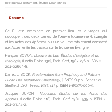
de Nouveau Testament. Études lucaniennes
Résumé
Ce Bulletin examinera en premier lieu les ouvrages qui
s’occupent des deux tomes de l’œuvre lucanienne (L’Évangile
et les Actes des Apôtres), puis un volume totalement consacré
aux Actes, enfin les travaux sur le troisième Évangile.
François BOVON,
L’œuvre de Luc. Études d’exégèse et de
théologie
, (Lectio Divina 130), Paris, Cerf, 1987. 276 p. ISBN 2-
204-02663-8.
Darrell L. BOCK,
Proclamation from Prophecy and Pattern.
Lucan Old Testament Christology
, (JSNTS Suppl. Series 12),
Sheffield, JSOT Press, 1987. 413 p. ISBN 1-85075-000-9.
Jacques DUPONT,
Nouvelles études sur les Actes des
Apôtres
, (Lectio Divina 118), Paris, Cerf, 1984. 535 p. ISBN 2-
204-03134-2.