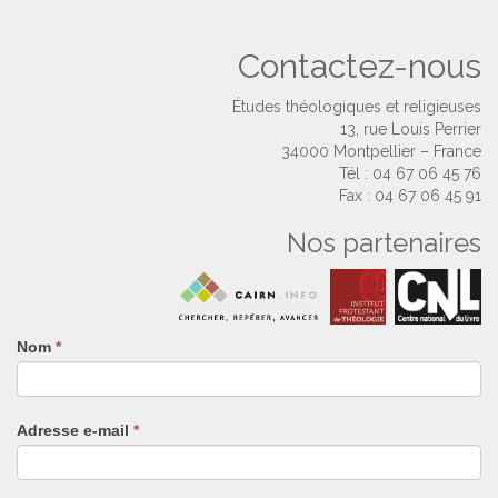
Contactez-nous
Études théologiques et religieuses
13, rue Louis Perrier
34000 Montpellier – France
Tél : 04 67 06 45 76
Fax : 04 67 06 45 91
Nos partenaires
Nom
Si
*
vous
êtes
un
Adresse e-mail
*
humain,
ne
remplissez