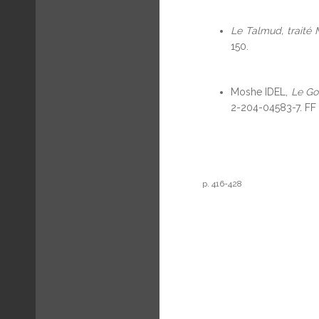
Le Talmud, traité 
150.
Moshe IDEL,
Le G
2-204-04583-7. FF 
p. 416-428