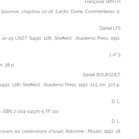
Françoise SMYTH
Salomon, chapitres 10-18
, (Lectio Divina, Commentaires 1),
Daniel LYS
s 10-29
, (JSOT Suppl. 128), Sheffield : Academic Press, 1991.
J.-P. S
m. 38 p.
Daniel BOURGUET
ppl. 138), Sheffield : Academic Press, 1992. 21,5 cm. 307 p.
D. L.
6 p. ISBN 2-204-04570-5. FF 110.
D. L.
ravers les célébrations d’Israël
, Aubonne : Moulin, 1992. 18