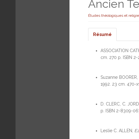
Ancien T
Études théologiques et religi
Résumé
ASSOCIATION CAT
cm. 270 p. ISBN 2-
Suzanne BOORER
1992. 23 cm. 470-x
D. CLERC, C. JORDA
p. ISBN 2-8309-067
Leslie C. ALLEN,
Ez