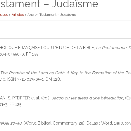
estament – Judaïsme
euses
>
Articles
>
Ancien Testament – Judaïsme
HOLIQUE FRANÇAISE POUR L’ÉTUDE DE LA BIBLE,
Le Pentateuque. D
204-04550-0. FF 155.
,
The Promise of the Land as Oath. A Key to the Formation of the Pe
v p. ISBN 3-11-013505-1. DM 128.
N, S. PFEIFFER et al. (éd.),
Jacob ou les aléas d’une bénédiction
, (E
1-3. FF 125.
ekiel 20-48
, (World Biblical Commentary 29), Dallas : Word, 1990. xx