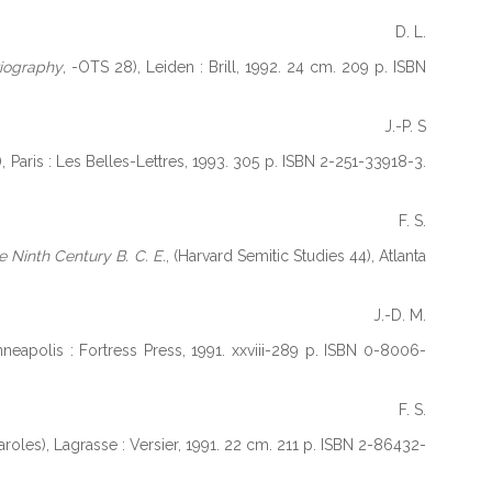
D. L.
riography
, -OTS 28), Leiden : Brill, 1992. 24 cm. 209 p. ISBN
J.-P. S
, Paris : Les Belles-Lettres, 1993. 305 p. ISBN 2-251-33918-3.
F. S.
e Ninth Century B. C. E.
, (Harvard Semitic Studies 44), Atlanta
J.-D. M.
nneapolis : Fortress Press, 1991. xxviii-289 p. ISBN 0-8006-
F. S.
paroles), Lagrasse : Versier, 1991. 22 cm. 211 p. ISBN 2-86432-