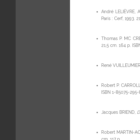
André LELIÈVRE, 
Paris : Cerf, 1993.
Thomas P. MC CR
21,5 cm. 164 p. ISB
René VUILLEUMIE
Robert P. CARROLL
ISBN 1-85075-295-8
Jacques BRIEND,
D
Robert MARTIN-A
cm. 117 p.