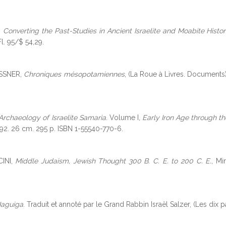
,
Converting the Past-Studies in Ancient Israelite and Moabite Histo
. 95/$ 54,29.
ASSNER,
Chroniques mésopotamiennes
, (La Roue à Livres. Documents)
Archaeology of Israelite Samaria
. Volume I,
Early Iron Age through th
992. 26 cm. 295 p. ISBN 1-55540-770-6.
INI,
Middle Judaism, Jewish Thought 300 B. C. E. to 200 C. E.
, Mi
Haguiga
. Traduit et annoté par le Grand Rabbin Israël Salzer, (Les dix 