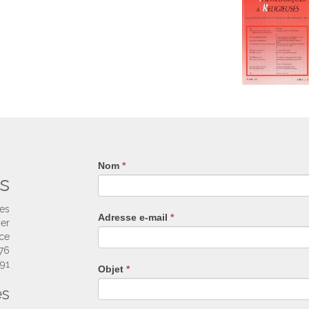
Nom
Si
*
s
vous
êtes
un
ses
Adresse e-mail
*
humain,
ier
ne
nce
remplissez
 76
pas
 91
Objet
*
ce
es
champ.