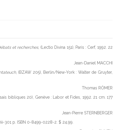
ébats et recherches
, (Lectio Divina 151), Paris : Cerf, 1992. 22
Jean-Daniel MACCHI
ntateuch
, (BZAW 205), Berlin/New-York : Walter de Gruyter,
Thomas RÖMER
ssais bibliques 20), Genève : Labor et Fides, 1992. 21 cm. 177
Jean-Pierre STERNBERGER
viii-301 p. ISBN 0-8499-0228-2. $ 24,99.