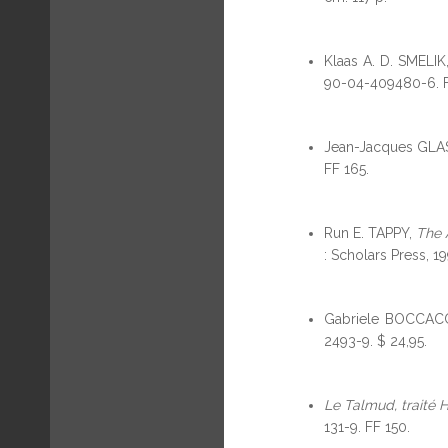
Klaas A. D. SMELIK
90-04-409480-6. Fl
Jean-Jacques GL
FF 165.
Run E. TAPPY,
The 
: Scholars Press, 1
Gabriele BOCCACC
2493-9. $ 24,95.
Le Talmud, traité 
131-9. FF 150.