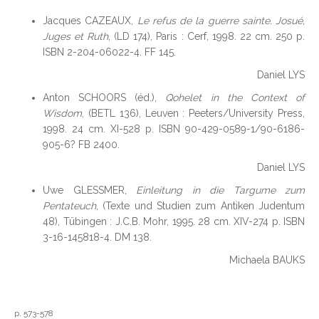
Jacques CAZEAUX,
Le refus de la guerre sainte. Josué,
Juges et Ruth
, (LD 174), Paris : Cerf, 1998. 22 cm. 250 p.
ISBN 2-204-06022-4. FF 145.
Daniel LYS
Anton SCHOORS (éd.),
Qohelet in the Context of
Wisdom
, (BETL 136), Leuven : Peeters/University Press,
1998. 24 cm. XI-528 p. ISBN 90-429-0589-1/90-6186-
905-6? FB 2400.
Daniel LYS
Uwe GLESSMER,
Einleitung in die Targume zum
Pentateuch
, (Texte und Studien zum Antiken Judentum
48), Tübingen : J.C.B. Mohr, 1995. 28 cm. XIV-274 p. ISBN
3-16-145818-4. DM 138.
Michaela BAUKS
p. 573-578