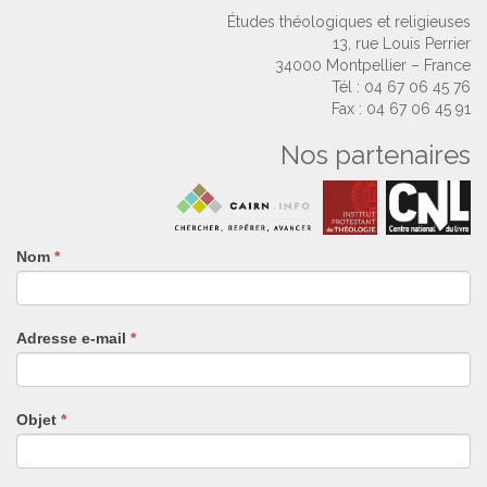
Études théologiques et religieuses
13, rue Louis Perrier
34000 Montpellier – France
Tél : 04 67 06 45 76
Fax : 04 67 06 45 91
Nos partenaires
Nom
Si
*
vous
êtes
un
Adresse e-mail
*
humain,
ne
remplissez
pas
Objet
*
ce
champ.