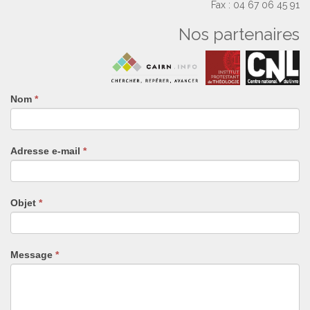
Fax : 04 67 06 45 91
Nos partenaires
Nom
Si
*
vous
êtes
un
Adresse e-mail
*
humain,
ne
remplissez
pas
Objet
*
ce
champ.
Message
*