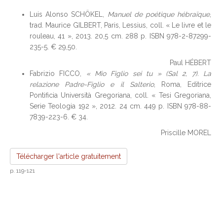
Luis Alonso SCHÖKEL,
Manuel de poétique hébraïque
,
trad. Maurice GILBERT, Paris, Lessius, coll. « Le livre et le
rouleau, 41 », 2013. 20,5 cm. 288 p. ISBN 978-2-87299-
235-5. € 29,50.
Paul HÉBERT
Fabrizio FICCO,
« Mio Figlio sei tu » (Sal 2, 7). La
relazione Padre-Figlio e il Salterio
, Roma, Editrice
Pontificia Università Gregoriana, coll. « Tesi Gregoriana,
Serie Teologia 192 », 2012. 24 cm. 449 p. ISBN 978-88-
7839-223-6. € 34.
Priscille MOREL
Télécharger l'article gratuitement
p. 119-121