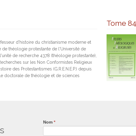
Tome 8
esseur d'histoire du christianisme moderne et
 de théologie protestante de l'Université de
'unité de recherche 4378 (théologie protestante),
Recherches sur les Non Conformistes Religieux
Histoire des Protestantismes (G.R.E.N.E.P.) depuis
e doctorale de théologie et de sciences
Nom
Si
*
s
vous
êtes