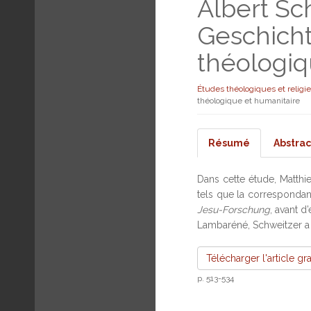
Albert Sch
Geschich
théologiq
Études théologiques et religi
théologique et humanitaire
Résumé
Abstrac
Dans cette étude, Matthi
tels que la correspondanc
Jesu-Forschung
, avant 
Lambaréné, Schweitzer a d
Télécharger l'article gr
p. 513-534