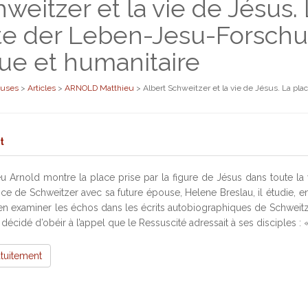
weitzer et la vie de Jésus.
te der Leben-Jesu-Forschu
ue et humanitaire
euses
>
Articles
>
ARNOLD Matthieu
>
Albert Schweitzer et la vie de Jésus. La p
t
eu Arnold montre la place prise par la figure de Jésus dans toute la
e de Schweitzer avec sa future épouse, Helene Breslau, il étudie, en
d’en examiner les échos dans les écrits autobiographiques de Schweit
écidé d’obéir à l’appel que le Ressuscité adressait à ses disciples : «
atuitement