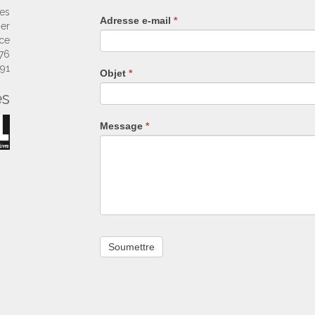
un
ses
Adresse e-mail
*
humain,
ier
ne
nce
remplissez
 76
pas
 91
Objet
*
ce
es
champ.
Message
*