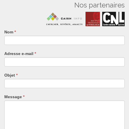
Nos partenaires
Nom
Si
*
vous
êtes
un
Adresse e-mail
*
humain,
ne
remplissez
pas
Objet
*
ce
champ.
Message
*