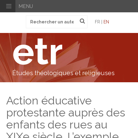
MENU
Recherche
FR |
EN
pour
:
etr
Études théologiques et religieuses
Action éducative
protestante auprès des
enfants des rues au
XIXe siècle. L’exemple