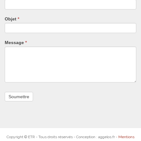
ne
remplissez
pas
Objet
*
ce
champ.
Message
*
Copyright © ETR - Tous droits réservés - Conception : aggelos.fr -
Mentions