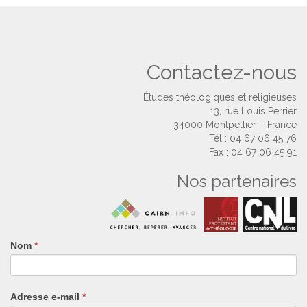
Contactez-nous
Études théologiques et religieuses
13, rue Louis Perrier
34000 Montpellier – France
Tél : 04 67 06 45 76
Fax : 04 67 06 45 91
Nos partenaires
Nom
Si
*
vous
êtes
un
Adresse e-mail
*
humain,