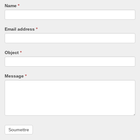
Name
If
*
you
are
human,
Email address
*
leave
this
field
blank.
Object
*
Message
*