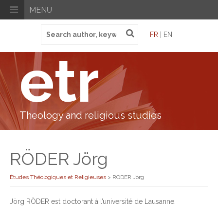
MENU
Search
FR
| EN
for:
etr
Theology and religious studies
RÖDER Jörg
Études Théologiques et Religieuses
>
RÖDER Jörg
Jörg RÖDER est doctorant à l’université de Lausanne.