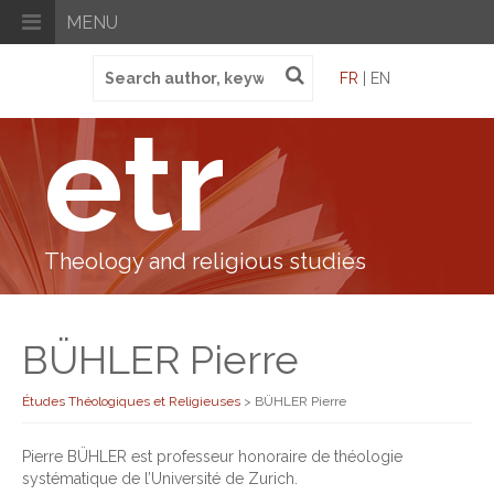
MENU
Search
FR
| EN
for:
etr
Theology and religious studies
BÜHLER Pierre
Études Théologiques et Religieuses
>
BÜHLER Pierre
Pierre BÜHLER est professeur honoraire de théologie
systématique de l’Université de Zurich.