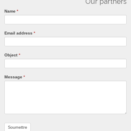
Our partners
Name
If
*
you
are
human,
Email address
*
leave
this
field
blank.
Object
*
Message
*