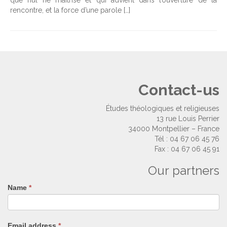
que nul ne maîtrise et qui advient dans l’ouverture de la
rencontre, et la force d’une parole […]
Contact-us
Études théologiques et religieuses
13 rue Louis Perrier
34000 Montpellier – France
Tél : 04 67 06 45 76
Fax : 04 67 06 45 91
Our partners
Name
If
*
you
are
human,
Email address
*